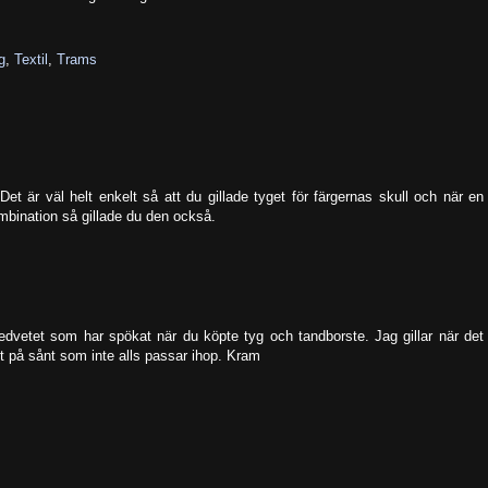
g
,
Textil
,
Trams
t är väl helt enkelt så att du gillade tyget för färgernas skull och när en
bination så gillade du den också.
dvetet som har spökat när du köpte tyg och tandborste. Jag gillar när det
t på sånt som inte alls passar ihop. Kram