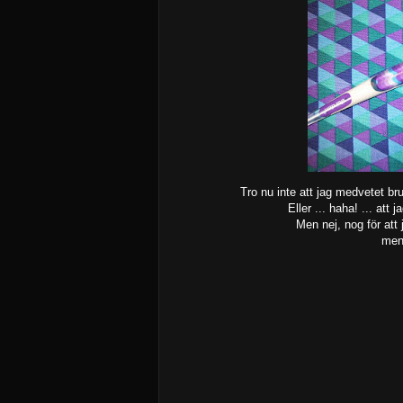
Tro nu inte att jag medvetet b
Eller ... haha! ... att
Men nej, nog för att 
men 