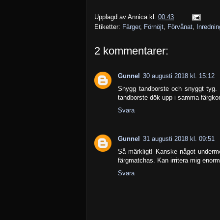
Upplagd av
Annica
kl.
00:43
Etiketter:
Färger
,
Förnöjt
,
Förvånat
,
Inrednin
2 kommentarer:
Gunnel
30 augusti 2018 kl. 15:12
Snygg tandborste och snyggt tyg. De
tandborste dök upp i samma färgkom
Svara
Gunnel
31 augusti 2018 kl. 09:51
Så märkligt! Kanske något underme
färgmatchas. Kan irritera mig enorm
Svara