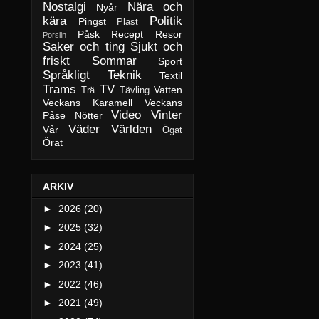
Nostalgi
Nära och
Nyår
kära
Politik
Pingst
Plast
Påsk
Recept
Resor
Porslin
Saker och ting
Sjukt och
friskt
Sommar
Sport
Språkligt
Teknik
Textil
Trams
TV
Vatten
Trä
Tävling
Veckans Karamell
Veckans
Video
Vinter
Påse Nötter
Väder
Världen
Vår
Ögat
Örat
ARKIV
►
2026
(20)
►
2025
(32)
►
2024
(25)
►
2023
(41)
►
2022
(46)
►
2021
(49)