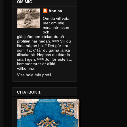
OM MIG
Annica
Om du vill veta
mer om mig,
mina intressen
och
glädjeämnen klickar du på
profilen här nedan. ≈≈≈ Vill du
låna någon bild? Det går bra –
som "tack" får du gärna länka
tillbaka hit. Hoppas du tittar in
snart igen. ≈≈≈ Jo, förresten ...
kommentarer är alltid
välkomna.
Visa hela min profil
CITATBOK 1