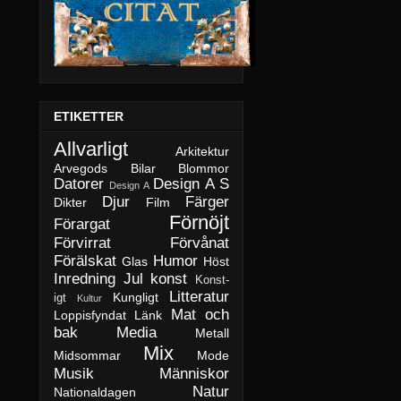
ETIKETTER
Allvarligt
Arkitektur
Arvegods
Bilar
Blommor
Datorer
Design A S
Design A
Djur
Färger
Dikter
Film
Förnöjt
Förargat
Förvirrat
Förvånat
Förälskat
Humor
Glas
Höst
Inredning
Jul
konst
Konst-
Litteratur
Kungligt
igt
Kultur
Mat och
Loppisfyndat
Länk
bak
Media
Metall
Mix
Midsommar
Mode
Musik
Människor
Natur
Nationaldagen